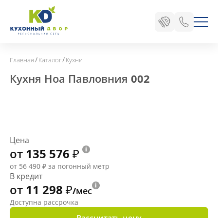
/
/
Главная
Каталог
Кухни
Кухня Ноа Павловния 002
Цена
от 135 576
₽
от 56 490
₽
за погонный метр
В кредит
от 11 298
₽
/мес
Доступна рассрочка
Рассчитать цену