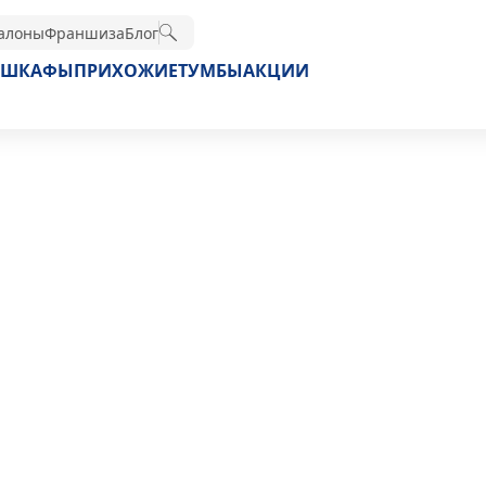
алоны
Франшиза
Блог
ШКАФЫ
ПРИХОЖИЕ
ТУМБЫ
АКЦИИ