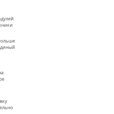
ь
одулей
ехники
больше
единый
на
ое
вку
тельно