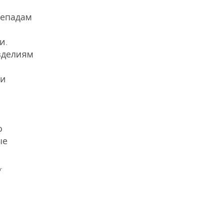
репадам
и.
зделиям
ли
о
ые
.