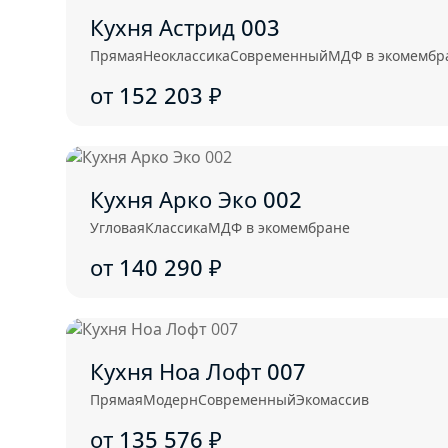
Кухня Астрид 003
Прямая
Неоклассика
Современный
МДФ в экомембр
от 152 203
₽
Кухня Арко Эко 002
Угловая
Классика
МДФ в экомембране
от 140 290
₽
Кухня Ноа Лофт 007
Прямая
Модерн
Современный
Экомассив
от 135 576
₽