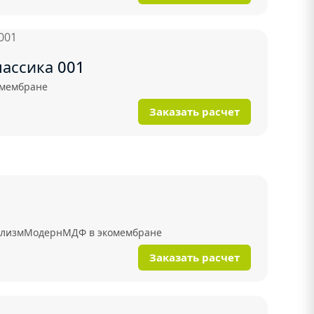
лассика 001
омембране
Заказать расчет
лизм
Модерн
МДФ в экомембране
Заказать расчет