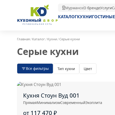
Мурманск
О бренде
Услуги
С
КАТАЛОГ
КУХНИ
ГОСТИНЫЕ
/
/
/
Главная
Каталог
Кухни
Серые кухни
Серые кухни
Все фильтры
Тип кухни
Цвет
Кухня Стоун Вуд 001
Прямая
Минимализм
Современный
Экоплита
от 117 470
₽