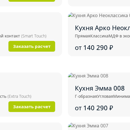
Кухня Арко Неок
 контакт (Smart Touch)
Прямая
Классика
МДФ в эк
от 140 290
₽
Заказать расчет
Кухня Эмма 008
ь (Extra Touch)
Г-образная
Угловая
Минима
от 140 290
₽
Заказать расчет