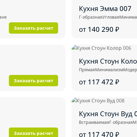
Кухня Эмма 007
ане
Г-образная
Угловая
Минима
от 140 290
₽
Заказать расчет
Кухня Стоун Коло
Прямая
Минимализм
Моде
от 117 472
₽
Заказать расчет
Кухня Стоун Вуд 
Встраиваемая
Г-образная
М
от 117 470
₽
Заказать расчет