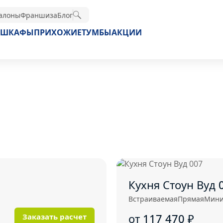
алоны
Франшиза
Блог
ШКАФЫ
ПРИХОЖИЕ
ТУМБЫ
АКЦИИ
Кухня Стоун Вуд 
Встраиваемая
Прямая
Мини
от 117 470
₽
Заказать расчет