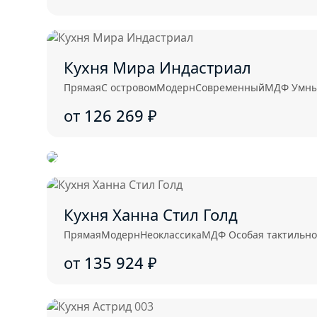
Кухня Мира Индастриал
Прямая
С островом
Модерн
Современный
МДФ Умный
от 126 269
₽
Кухня Ханна Стил Голд
Прямая
Модерн
Неоклассика
МДФ Особая тактильност
от 135 924
₽