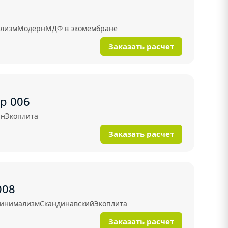
лизм
Модерн
МДФ в экомембране
Заказать расчет
р 006
рн
Экоплита
Заказать расчет
008
инимализм
Скандинавский
Экоплита
Заказать расчет