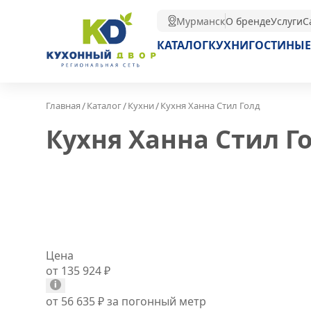
Мурманск
О бренде
Услуги
С
КАТАЛОГ
КУХНИ
ГОСТИНЫЕ
/
/
/
Главная
Каталог
Кухни
Кухня Ханна Стил Голд
Кухня Ханна Стил Г
Цена
от 135 924
₽
от 56 635
₽
за погонный метр