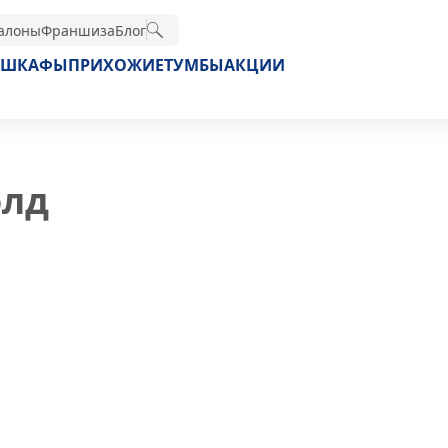
алоны
Франшиза
Блог
ШКАФЫ
ПРИХОЖИЕ
ТУМБЫ
АКЦИИ
олд