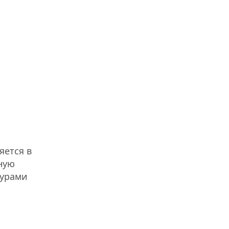
яется в
чную
турами