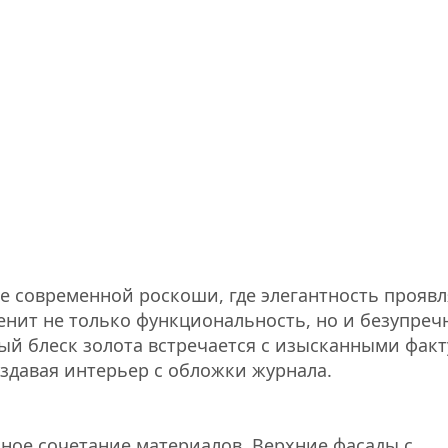
е современной роскоши, где элегантность проявл
ценит не только функциональность, но и безупре
дный блеск золота встречается с изысканными фак
здавая интерьер с обложки журнала.
ное сочетание материалов. Верхние фасады с