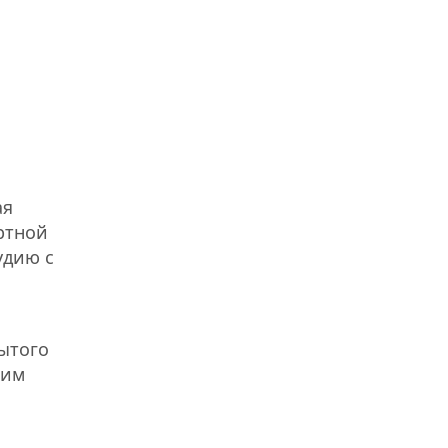
ая
ртной
удию с
рытого
ким