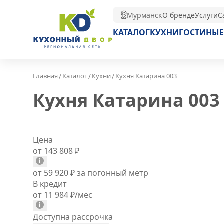
Мурманск
О бренде
Услуги
С
КАТАЛОГ
КУХНИ
ГОСТИНЫЕ
/
/
/
Главная
Каталог
Кухни
Кухня Катарина 003
Кухня Катарина 003
Цена
от 143 808
₽
от 59 920
₽
за погонный метр
В кредит
от 11 984
₽
/мес
Доступна рассрочка