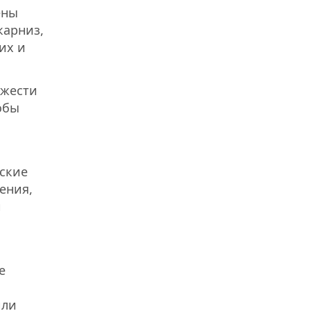
ены
карниз,
их и
ежести
обы
рские
ения,
и
е
ы
или