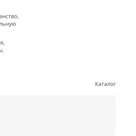
анство,
альную
я,
ы.
Каталог