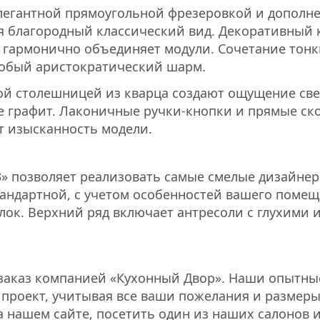
элегантной прямоугольной фрезеровкой и дополн
я благородный классический вид. Декоративный 
гармонично объединяет модули. Сочетание тонк
обый аристократический шарм.
ой столешницей из кварца создают ощущение св
те графит. Лаконичные ручки-кнопки и прямые ск
т изысканность модели.
3» позволяет реализовать самые смелые дизайне
тандартной, с учетом особенностей вашего помещ
ок. Верхний ряд включает антресоли с глухими 
а заказ компанией «Кухонный Двор». Наши опытны
проект, учитывая все ваши пожелания и размер
а нашем сайте, посетить один из наших салонов 