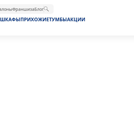
алоны
Франшиза
Блог
ШКАФЫ
ПРИХОЖИЕ
ТУМБЫ
АКЦИИ