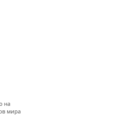
ю на
ков мира