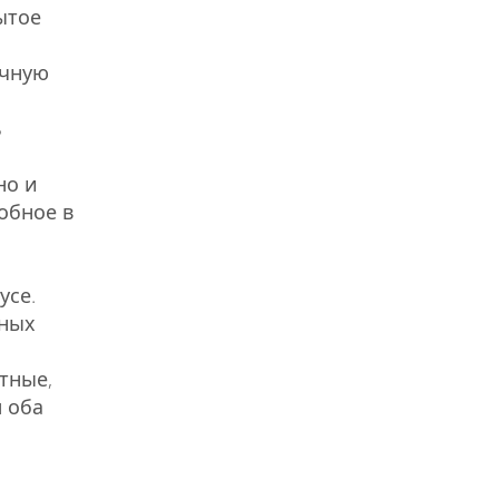
ытое
ычную
ь
но и
обное в
усе.
пных
тные,
 оба