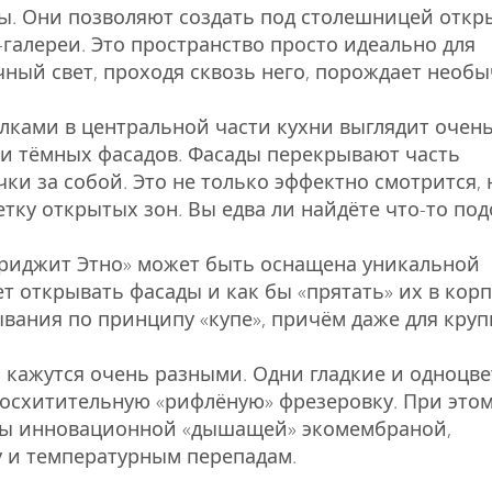
 Они позволяют создать под столешницей откр
-галереи. Это пространство просто идеально для
чный свет, проходя сквозь него, порождает необ
лками в центральной части кухни выглядит очен
ии тёмных фасадов. Фасады перекрывают часть
чки за собой. Это не только эффектно смотрится, 
тку открытых зон. Вы едва ли найдёте что-то под
Бриджит Этно» может быть оснащена уникальной
т открывать фасады и как бы «прятать» их в корп
ывания по принципу «купе», причём даже для кру
 кажутся очень разными. Одни гладкие и одноцве
восхитительную «рифлёную» фрезеровку. При этом
ты инновационной «дышащей» экомембраной,
у и температурным перепадам.