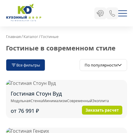
/
/
Главная
Каталог
Гостиные
Гостиные в современном стиле
Все фильтры
По популярности
Гостиная Стоун Вуд
Модульная
Стенка
Минимализм
Современный
Экоплита
от 76 991
₽
Заказать расчет